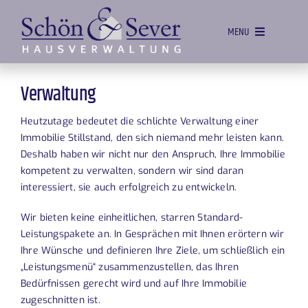
Zum
Inhalt
MENU
springen
HOME
Verwaltung
VERWALTUNG
Heutzutage bedeutet die schlichte Verwaltung einer
VERTRIEB
Immobilie Stillstand, den sich niemand mehr leisten kann.
Deshalb haben wir nicht nur den Anspruch, Ihre Immobilie
OBJEKTSERVICE
kompetent zu verwalten, sondern wir sind daran
ANGEBOTE
interessiert, sie auch erfolgreich zu entwickeln.
TEAM
Wir bieten keine einheitlichen, starren Standard-
Leistungspakete an. In Gesprächen mit Ihnen erörtern wir
KONTAKT
Ihre Wünsche und definieren Ihre Ziele, um schließlich ein
„Leistungsmenü“ zusammenzustellen, das Ihren
Bedürfnissen gerecht wird und auf Ihre Immobilie
zugeschnitten ist.