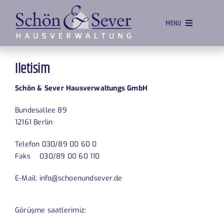
Skip
to
MENU
content
EV
Iletisim
YÖNETIM
Schön & Sever Hausverwaltungs GmbH
PAZARLAMA
Bundesallee 89
MÜLK HIZMETLERI
12161 Berlin
TEKLIFLER
Telefon 030/89 00 60 0
Faks 030/89 00 60 110
EKIP
E-Mail:
info@schoenundsever.de
İLETIŞIM
Görüşme saatlerimiz: