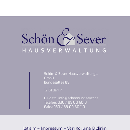
Schön & Sever Hausverwaltungs
GmbH
Bundesallee 89
12161 Berlin
E-Posta: info@schoenundsever.de
Telefon: 030 / 89 00 60 0
Faks: 030 / 89 00 60 110
İletişim
–
Impressum
–
Veri Koruma Bildirimi