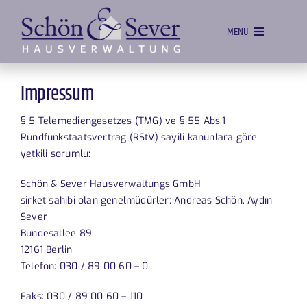
Skip
to
MENU
content
EV
Impressum
YÖNETIM
§ 5 Telemediengesetzes (TMG) ve § 55 Abs.1
PAZARLAMA
Rundfunkstaatsvertrag (RStV) sayili kanunlara göre
yetkili sorumlu:
MÜLK HIZMETLERI
Schön & Sever Hausverwaltungs GmbH
TEKLIFLER
sirket sahibi olan genelmüdürler: Andreas Schön, Aydın
Sever
EKIP
Bundesallee 89
İLETIŞIM
12161 Berlin
Telefon: 030 / 89 00 60 – 0
Faks: 030 / 89 00 60 – 110