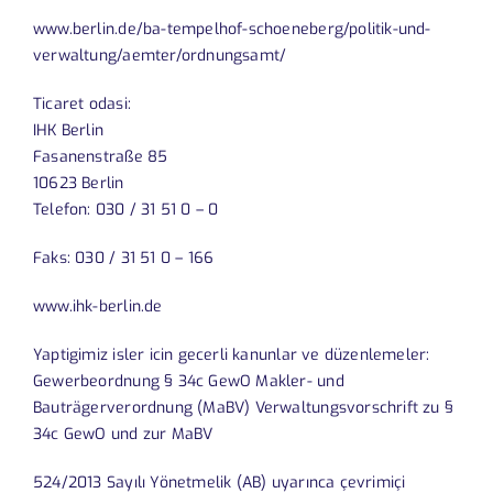
www.berlin.de/ba-tempelhof-schoeneberg/politik-und-
verwaltung/aemter/ordnungsamt/
Ticaret odasi:
IHK Berlin
Fasanenstraße 85
10623 Berlin
Telefon: 030 / 31 51 0 – 0
Faks: 030 / 31 51 0 – 166
www.ihk-berlin.de
Yaptigimiz isler icin gecerli kanunlar ve düzenlemeler:
Gewerbeordnung § 34c GewO Makler- und
Bauträgerverordnung (MaBV) Verwaltungsvorschrift zu §
34c GewO und zur MaBV
524/2013 Sayılı Yönetmelik (AB) uyarınca çevrimiçi