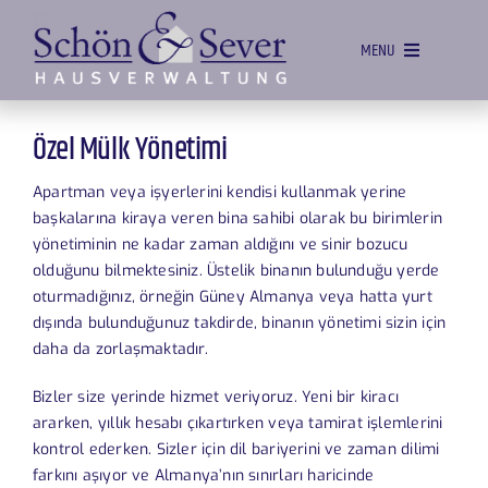
Skip
to
MENU
content
EV
Özel Mülk Yönetimi
YÖNETIM
Apartman veya işyerlerini kendisi kullanmak yerine
PAZARLAMA
başkalarına kiraya veren bina sahibi olarak bu birimlerin
yönetiminin ne kadar zaman aldığını ve sinir bozucu
MÜLK HIZMETLERI
olduğunu bilmektesiniz. Üstelik binanın bulunduğu yerde
oturmadığınız, örneğin Güney Almanya veya hatta yurt
TEKLIFLER
dışında bulunduğunuz takdirde, binanın yönetimi sizin için
EKIP
daha da zorlaşmaktadır.
İLETIŞIM
Bizler size yerinde hizmet veriyoruz. Yeni bir kiracı
ararken, yıllık hesabı çıkartırken veya tamirat işlemlerini
kontrol ederken. Sizler için dil bariyerini ve zaman dilimi
farkını aşıyor ve Almanya’nın sınırları haricinde